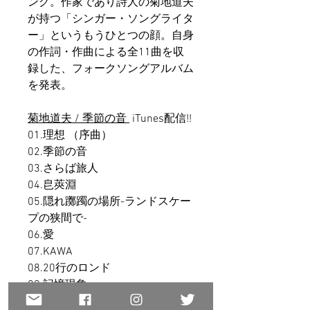
ング。作家であり詩人の菊地道夫
が持つ「シンガー・ソングライタ
ー」というもうひとつの顔。自身
の作詞・作曲による全11曲を収
録した、フォークソングアルバム
を発表。
菊地道夫 / 季節の音
iTunes配信!!
01.理想 （序曲）
02.季節の音
03.さらば旅人
04.皀莢淵
05.隠れ躑躅の場所-ランドスケー
プの狭間で-
06.愛
07.KAWA
08.20行のロンド
09.記憶現象
10.自然を愛そう