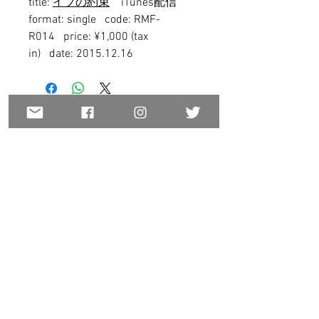
title:
イブの約束
iTunes配信
format: single code: RMF-
R014 price: ¥1,000 (tax
in) date: 2015.12.16
Copyright ©Real Music
Factory, All rights reserved.